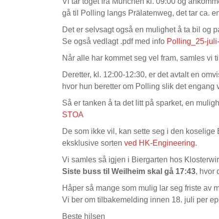
Vi tar toget fra München kl. 09:00 og ankomme
gå til Polling langs Prälatenweg, det tar ca. e
Det er selvsagt også en mulighet å ta bil og p
Se også vedlagt .pdf med info
Polling_25-jul
Når alle har kommet seg vel fram, samles vi 
Deretter, kl. 12:00-12:30, er det avtalt en o
hvor hun beretter om Polling slik det engang v
Så er tanken å ta det litt på sparket, en mulig
STOA
De som ikke vil, kan sette seg i den koselige 
eksklusive sorten
ved HK-Engineering
.
Vi samles så igjen i Biergarten hos Klosterwirt
Siste buss til Weilheim skal gå 17:43
, hvor
Håper så mange som mulig lar seg friste av m
Vi ber om tilbakemelding innen 18. juli per epo
Beste hilsen