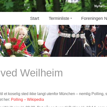
Nyhets
Start
Terminliste
Foreningen N
ng ved Weilheim
kt til et koselig sted ikke langt utenfor München – nemlig Pollin
et her:
Polling – Wikipedia