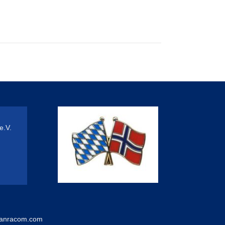
e.V.
anracom.com