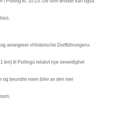
er i Polling kl. 10:23. De som ønsker kan også
plass.
e og arrangerer «Historische Dorfführungen»
1 km) til Pollings relativt nye severdighet
tur og beundre noen biler av den mer
ersom.