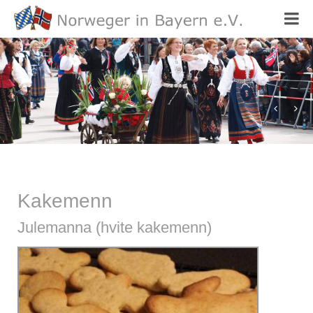
norsk mat
Kakemenn
Julemanna (hvite kakemenn)