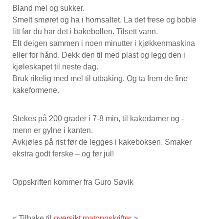
Bland mel og sukker.
Smelt smøret og ha i hornsaltet. La det frese og boble
litt før du har det i bakebollen. Tilsett vann.
Elt deigen sammen i noen minutter i kjøkkenmaskina
eller for hånd. Dekk den til med plast og legg den i
kjøleskapet til neste dag.
Bruk rikelig med mel til utbaking. Og ta frem de fine
kakeformene.
Stekes på 200 grader i 7-8 min, til kakedamer og -
menn er gylne i kanten.
Avkjøles på rist før de legges i kakeboksen. Smaker
ekstra godt ferske – og før jul!
Oppskriften kommer fra Guro Søvik
< Tilbake til
oversikt matoppskrifter
>