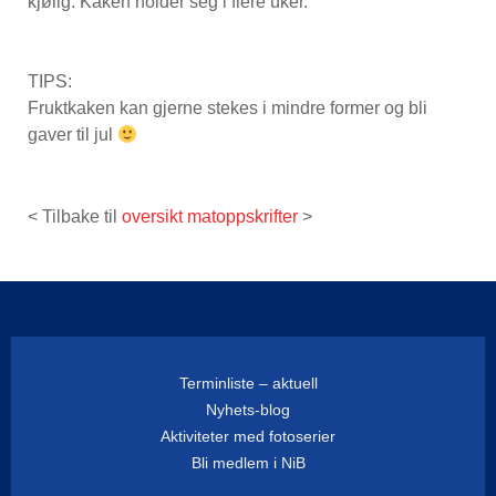
kjølig. Kaken holder seg i flere uker.
TIPS:
Fruktkaken kan gjerne stekes i mindre former og bli
gaver til jul
< Tilbake til
oversikt matoppskrifter
>
Terminliste – aktuell
Nyhets-blog
Aktiviteter med fotoserier
Bli medlem i NiB