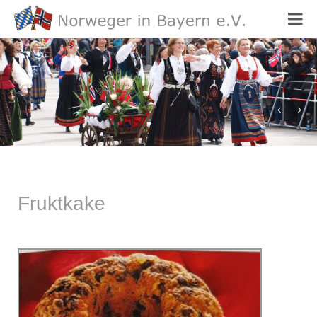
norsk mat
Fruktkake