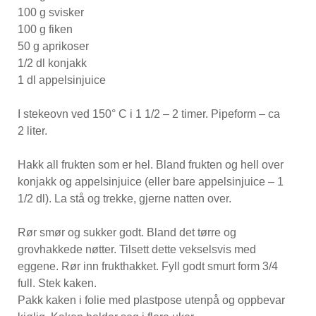
100 g svisker
100 g fiken
50 g aprikoser
1/2 dl konjakk
1 dl appelsinjuice
I stekeovn ved 150° C i 1 1/2 – 2 timer. Pipeform – ca
2 liter.
Hakk all frukten som er hel. Bland frukten og hell over
konjakk og appelsinjuice (eller bare appelsinjuice – 1
1/2 dl). La stå og trekke, gjerne natten over.
Rør smør og sukker godt. Bland det tørre og
grovhakkede nøtter. Tilsett dette vekselsvis med
eggene. Rør inn frukthakket. Fyll godt smurt form 3/4
full. Stek kaken.
Pakk kaken i folie med plastpose utenpå og oppbevar