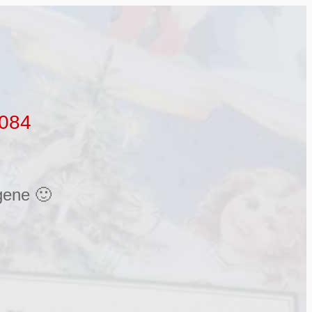
0084
gene 🙂