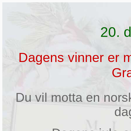
20. 
Dagens vinner er
Gra
Du vil motta en nors
da